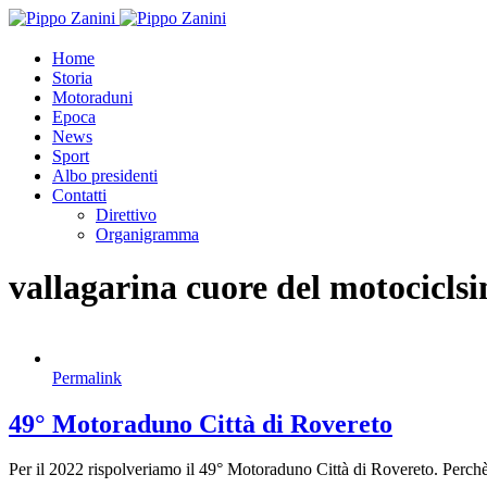
Home
Storia
Motoraduni
Epoca
News
Sport
Albo presidenti
Contatti
Direttivo
Organigramma
vallagarina cuore del motocicls
Permalink
49° Motoraduno Città di Rovereto
Per il 2022 rispolveriamo il 49° Motoraduno Città di Rovereto. Perch