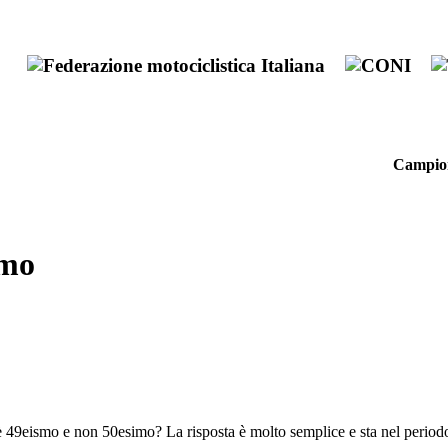
Campione
imo
è 49eismo e non 50esimo? La risposta è molto semplice e sta nel period